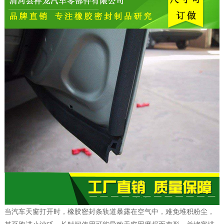
当汽车天窗打开时，橡胶密封条轨道暴露在空气中，难免堆积粉尘，