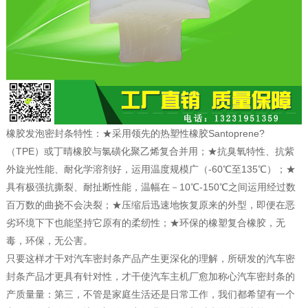
橡胶发泡密封条特性：★采用领先的热塑性橡胶Santoprene?
（TPE）或丁晴橡胶与氯磺化聚乙烯复合并用；★抗臭氧特性、抗紫
外旋光性能、耐化学溶剂好，运用温度规模广（-60℃至135℃）；★
具有极强抗撕裂、耐扯断性能，温幅在－10℃-150℃之间运用经过数
百万数的曲挠不会决裂；★压缩后迅速地恢复原来的外型，即便在恶
劣环境下下也能坚持它原有的柔纫性；★环保的橡塑复合橡胶，无
毒，环保，无公害。
只要这样才干对汽车密封条产品产生更深化的理解，所研发的汽车密
封条产品才更具有针对性，才干使汽车主机厂愈加称心汽车密封条的
产质量量：第三，不管是家庭生活还是日常工作，我们都希望有一个