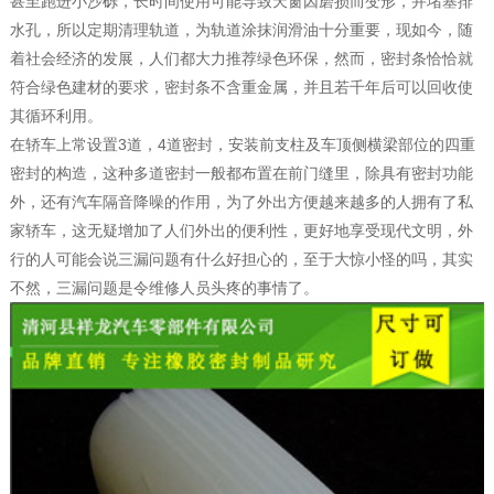
甚至跑进小沙砾，长时间使用可能导致天窗因磨损而变形，并堵塞排
水孔，所以定期清理轨道，为轨道涂抹润滑油十分重要，现如今，随
着社会经济的发展，人们都大力推荐绿色环保，然而，密封条恰恰就
符合绿色建材的要求，密封条不含重金属，并且若千年后可以回收使
其循环利用。
在轿车上常设置3道，4道密封，安装前支柱及车顶侧横梁部位的四重
密封的构造，这种多道密封一般都布置在前门缝里，除具有密封功能
外，还有汽车隔音降噪的作用，为了外出方便越来越多的人拥有了私
家轿车，这无疑增加了人们外出的便利性，更好地享受现代文明，外
行的人可能会说三漏问题有什么好担心的，至于大惊小怪的吗，其实
不然，三漏问题是令维修人员头疼的事情了。