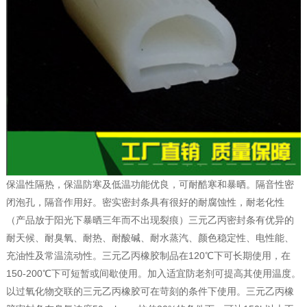
保温性隔热，保温防寒及低温功能优良，可耐酷寒和暴晒。隔音性密
闭泡孔，隔音作用好。密实密封条具有很好的耐腐蚀性，耐老化性
（产品放于阳光下暴晒三年而不出现裂痕）三元乙丙密封条有优异的
耐天候、耐臭氧、耐热、耐酸碱、耐水蒸汽、颜色稳定性、电性能、
充油性及常温流动性。三元乙丙橡胶制品在120℃下可长期使用，在
150-200℃下可短暂或间歇使用。加入适宜防老剂可提高其使用温度。
以过氧化物交联的三元乙丙橡胶可在苛刻的条件下使用。三元乙丙橡