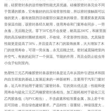
能，硅胶密封条的这些物理性能尤其优越。硅橡胶密封条完全不同
于普通的胶条，它有极好的抗压缩变形性能，所以密封接触面可以
做的更大，极有效阻挡活动窗部分漏进来的噪音。普通胶条更具隔
音保温功能，该密封条经久耐用，使用寿命和门窗寿命同步，一劳
永逸，无后顾之忧。零下50℃也不会发硬，耐高温200℃，和家里面
用的高压锅密封圈材质相同，不收缩、不变形弹性强劲。尤其隔音
性能更是提高了50%，并且提高了木门的装饰效果，大大增加了木
门的使用寿命，可谓一劳永逸，永无后顾之忧。密封减震隔绝室内
外空气，有效的起到了一个保温、节能的作用，而且会防止蚊虫等
小虫子钻到室内。
热塑性三元乙丙橡胶密封条该密封条是近几年从国外引进技术和国
内自主研发的基础上发展起来的一种新材料，主要用于汽车门窗封
条，近几年开始用于建筑门窗密封条。它的突出优点是：性能和使
用寿命与硫化三元乙丙橡胶密封条相当。加工能耗相对于硫化三元
乙丙胶条低（与PVC相当）。不含卤素和铅等重金属，加上若干年
后可回收，符合绿色建材要求。产品特性：容重轻，伸缩强度大，