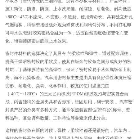
不吸水（替代传统的三油四毡、沥青木杉板等材料）。产品环保，
施工简便，防渗、防漏、止水效果佳。耐腐蚀、耐老化、耐高低温
+80℃~-45℃不流淌、不变形、不脆裂、使用寿命长。具有独立开孔
气泡结构，特制型接缝板外观为蜂窝状孔洞均匀分布，不用打毛即
可与水泥/密封胶紧密粘合融为一体，适应自然膨胀收缩变化而变
化，增强接缝密封膨胀止水效果。
密封件材料的选择决定了其具有 的柔软性和弹性，通过配方调整，
提高干燥后密封胶的柔软度，使其在钣金与胶条之间形成良好的密
封层，丁基橡胶特有的高弹性，保证了密封胶易于从金属钣金上剥
离，而不污染钣金。汽车用密封条主要是由具有良好弹性和抗压缩
变形、耐老化、臭氧、化学作用、较宽的使用温度范围
（-40℃~+120℃）的三元乙丙橡胶(EPDM)橡胶发泡与密实复合而
成，内含独特的金属夹具和舌形扣，坚固耐用，利于安装 。汽车密
封条产品的分类有多种方式，通常依照装置部位(部件)的称号、资
料品种、复合资料数量、工作特性等要素来停止分类。
这样的密封条在新的时候，弹性，柔软性都还是很好的，汽车内，
密封条能提高气密性，防止风雨侵入到车厢内，由此不难看出，对