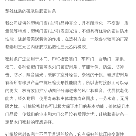
楚雄优质的磁吸硅胶密封条
我公司提供的塑钢门窗{主词}品种齐全，具有耐老化，不变形，质
量优等特点，塑钢门窗{主词}表面光洁，不但具有优异的密封防水
性能，还起着美观装饰的作用，在选材方面，一般要求较高的厂家
都选用三元乙丙橡胶或热塑性三元乙丙橡胶。
密封条广泛适用于木门、PVC板套装门、车库门、自动门、家俱、
柜门、各种铝塑门窗等系列门窗密封条，节能环保、防尘、防冲
击、防水、隔音隔光，缓解了室外噪音、杂物的干扰。硅胶密封条
有着所有橡胶产品中抗压缩变形性能能力，所以密封接触面可以做
的更大，极有效阻挡活动窗部分漏进来的风尘和噪音。优异抗老化
能力，经久耐用，使用寿命和主体建筑寿命同步，一劳永逸，无后
顾之忧。 硅橡胶密封条可以极大保证木门的基本功能，整体提升木
门品质，使我们的业主和木门公司没有后顾之忧，硅橡胶密封条一
定是木门密封的理想选择。
硅橡胶密封条完全不同于普通的胶条，它有极好的抗压缩变形性