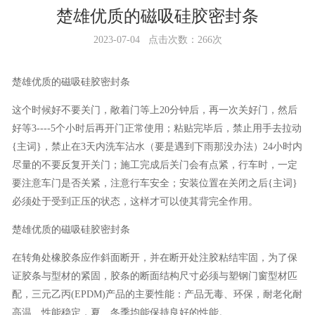
楚雄优质的磁吸硅胶密封条
2023-07-04 点击次数：266次
楚雄优质的磁吸硅胶密封条
这个时候好不要关门，敞着门等上20分钟后，再一次关好门，然后
好等3----5个小时后再开门正常使用；粘贴完毕后，禁止用手去拉动
{主词}，禁止在3天内洗车沾水（要是遇到下雨那没办法）24小时内
尽量的不要反复开关门；施工完成后关门会有点紧，行车时，一定
要注意车门是否关紧，注意行车安全；安装位置在关闭之后{主词}
必须处于受到正压的状态，这样才可以使其背完全作用。
楚雄优质的磁吸硅胶密封条
在转角处橡胶条应作斜面断开，并在断开处注胶粘结牢固，为了保
证胶条与型材的紧固，胶条的断面结构尺寸必须与塑钢门窗型材匹
配，三元乙丙(EPDM)产品的主要性能：产品无毒、环保，耐老化耐
高温、性能稳定，夏、冬季均能保持良好的性能。