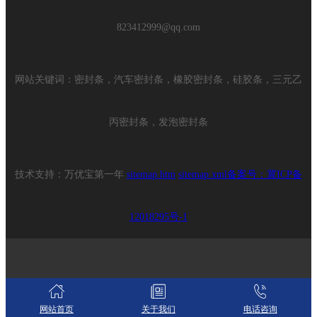
823412999@qq.com
网站关键词：密封条，汽车密封条，橡胶密封条，硅胶条，三元乙
丙密封条，发泡密封条
技术支持：万优宝第一年
sitemap.htm
sitemap.xml备案号：
冀ICP备
12018295号-1
网站首页
关于我们
电话咨询