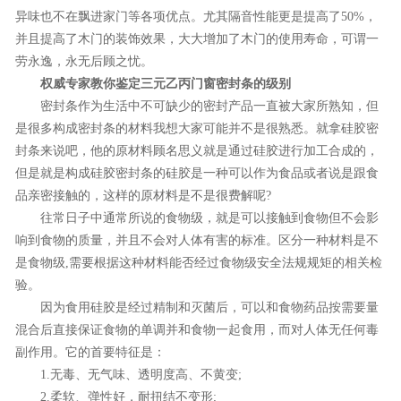
异味也不在飘进家门等各项优点。尤其隔音性能更是提高了50%，
并且提高了木门的装饰效果，大大增加了木门的使用寿命，可谓一
劳永逸，永无后顾之忧。
权威专家教你鉴定三元乙丙门窗密封条的级别
密封条作为生活中不可缺少的密封产品一直被大家所熟知，但
是很多构成密封条的材料我想大家可能并不是很熟悉。就拿硅胶密
封条来说吧，他的原材料顾名思义就是通过硅胶进行加工合成的，
但是就是构成硅胶密封条的硅胶是一种可以作为食品或者说是跟食
品亲密接触的，这样的原材料是不是很费解呢?
往常日子中通常所说的食物级，就是可以接触到食物但不会影
响到食物的质量，并且不会对人体有害的标准。区分一种材料是不
是食物级,需要根据这种材料能否经过食物级安全法规规矩的相关检
验。
因为食用硅胶是经过精制和灭菌后，可以和食物药品按需要量
混合后直接保证食物的单调并和食物一起食用，而对人体无任何毒
副作用。它的首要特征是：
1.无毒、无气味、透明度高、不黄变;
2.柔软、弹性好，耐扭结不变形;