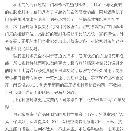
在木门的制作过程中门档作出T型的凹槽，并且加上与之配套
的硅胶密封条，使门具有了卓越的门密闭隔音功能，同时还降低了
门在关闭时发出的噪音，另外还增强了门的保温性和结构的牢固
性。木门密封条直接关系到木门的致密性。密封条就“藏”在门套和
门扇的接触部位，品质好的密封条摸起来比较柔软，富有弹性，外
表光亮，正规的木门企业都会加上硅胶密封条，硅胶密封条的这些
物理性能尤其优越。
硅胶密封条完全不同于普通的胶条，它有极好的抗压缩变形性
能，所以密封接触面可以做的更大，极有效阻挡活动窗部分漏进来
的噪音！比普通胶条更具隔音保温功能，该密封条经久耐用，使用
寿命和门窗寿命同步，一劳永逸，无后顾之忧。零下50℃也不会发
硬，耐高温200℃，和家里面用的高压锅密封圈材质相同，不收缩、
不变形弹性强劲！俗话说：好马配好鞍。
用这种密封条更是完美的！同等条件下，此密封条可谓”立竿见
影”！
用硅橡胶密封产品使原窗的密封性提高了45%，冬季室内不透
风，保温好，室温提高3—8℃，采暖空调费用节电20%—30%，抗
风压能力增强，达到不透风、不进灰尘、不进各种虫类、走廊里的