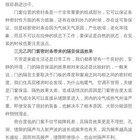
很容易进沙子。
门窗位置的密封条是一个非常重要的组成部分，它可以保证各
种密封性方面的有力措施，还有在收到外力的时候，存在这可靠保
证。但是硅胶密封条会因为气候天气原因，产生收缩，老化等现
象，而且不可以在拉伸的状态下工作，要保证是自然的状态，在安
装的时候也要注意这点。
三元乙丙门窗密封条带来的隔音保温效果
不管是家庭生活还是日常工作，我们都希望有一个良好的，安
静的环境，门的隔音保温的效果相对来说还是比较好的，一般来
说，门的隔音主要取决于门板的厚度和窗扇之间与框之间的密封程
度。我们住高层楼房时会发现，为什么电暖气、空调不管用，关键
是门窗保温、隔热效果太差。造成该情况的原因是门窗密合度太底
了。热气或冷风可以直接从缝隙里进入，房内的冷气或热气外溢严
重。即便安装了很好的装备，也解决不了根本原因。大部分能源照
样悄悄溜走。
密合度低的门窗不但节能降耗差，且隔音效果更是不理想。孔
洞、缝隙的隔声与入射声波的波长或频率也有关，因为频率越高波
长越短，因而对高频声，缝隙即便很小，也会对隔声不利。