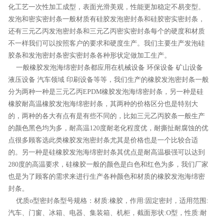
化工艺一次性加工成型，表面光滑美观，性能更加稳定不易变型。
发泡和密实密封条一般材质有硅胶发泡密封条和硅胶密实密封条，
还有三元乙丙发泡密封条和三元乙丙密实密封条每个的硬度和材质
不一样我们可以按照客户的要求和硬度生产。我们主要生产发泡硅
胶条和发泡密封条密实密封条各种形状定做加工生产。
一般橡胶发泡海绵密封条都应用在机械设备 环保设备 矿山设备
液压设备 汽车领域 印刷设备等等，我们生产的橡胶发泡密封条一般
分为两种一种是三元乙丙EPDM橡胶发泡海绵密封条，另一种是硅
橡胶耐高温橡胶发泡海绵密封条，其两种的价格区分也是特别大
的，两种的各大有点有是有些不同的，比如三元乙丙胶条一般生产
的颜色黑色均为多，耐高温120度耐老化程度优，耐撕扯耐腐蚀的优
点很多顾客选此类橡胶发泡密封条尤其是价格也是一个比较合适
的。另一种是硅橡胶发泡海绵密封条其优点是耐高温极强可以达到
280度的高温要求，硅橡胶一般的颜色是白色和红色为多，我们厂家
也是为了顾客的需求来进行生产各种颜色和材质的橡胶发泡海绵密
封条。
优质o型密封条型号规格：材质:橡胶，作用:固定密封，适用范围:
汽车、门窗、冰箱、电器、集装箱、机柜，截面形状:O型，性质:耐