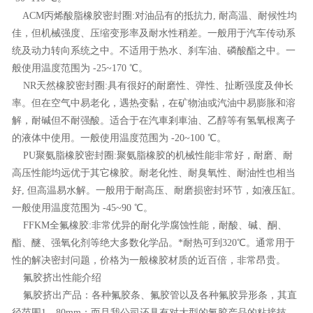
ACM丙烯酸脂橡胶密封圈:对油品有的抵抗力, 耐高温、耐候性均
佳，但机械强度、压缩变形率及耐水性稍差。一般用于汽车传动系
统及动力转向系统之中。不适用于热水、刹车油、磷酸酯之中。一
般使用温度范围为 -25~170 ℃。
NR天然橡胶密封圈:具有很好的耐磨性、弹性、扯断强度及伸长
率。但在空气中易老化，遇热变黏，在矿物油或汽油中易膨胀和溶
解，耐碱但不耐强酸。适合于在汽車剎車油、乙醇等有氢氧根离子
的液体中使用。一般使用温度范围为 -20~100 ℃。
PU聚氨脂橡胶密封圈:聚氨脂橡胶的机械性能非常好，耐磨、耐
高压性能均远优于其它橡胶。耐老化性、耐臭氧性、耐油性也相当
好, 但高温易水解。一般用于耐高压、耐磨损密封环节，如液压缸。
一般使用温度范围为 -45~90 ℃。
FFKM全氟橡胶:非常优异的耐化学腐蚀性能，耐酸、碱、酮、
酯、醚、强氧化剂等绝大多数化学品。*耐热可到320℃。通常用于
性的解决密封问题，价格为一般橡胶材质的近百倍，非常昂贵。
氟胶挤出性能介绍
氟胶挤出产品：各种氟胶条、氟胶管以及各种氟胶异形条，其直
径范围1—80mm；而且我公司还具有对大型的氟胶产品的粘接技