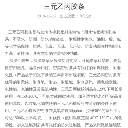
三元乙丙胶条
2019-12-23 点击次数：7652次
三元乙丙胶条是与发泡体橡胶密封条特性：耐水性密闭泡孔布
局，不吸水，防潮，防水功能杰出。耐腐性耐海水、油脂、酸、碱
等化学品腐蚀，抗菌、无毒、无味、无污染。防轰动回弹性和抗张
力高，耐性强，具有杰出的防震/缓冲功能。
保温性隔热，保温防寒及低温功能优良，可耐酷寒和暴晒。隔音
性密闭泡孔，隔音作用好。密实密封条具有很好的耐腐蚀性，耐老
化性（产品放于阳光下暴晒三年而不出现裂痕）三元乙丙密封条有
优异的耐天候、耐臭氧、耐热、耐酸碱、耐水蒸汽、颜色稳定性、
电性能、充油性及常温流动性。三元乙丙橡胶制品在120℃下可长期
使用，在150-200℃下可短暂或间歇使用。加入适宜防老剂可提高其
使用温度。以过氧化物交联的三元乙丙橡胶可在苛刻的条件下使
用。三元乙丙橡胶密封条在臭氧浓度50pphm、拉伸30%的条件下，
可达150h以上不龟裂。，耐候性（使用温度范围-40℃-150℃）,耐化
学性。加入阻燃剂后具有很好的防火阻燃性，产品采用微波连续硫