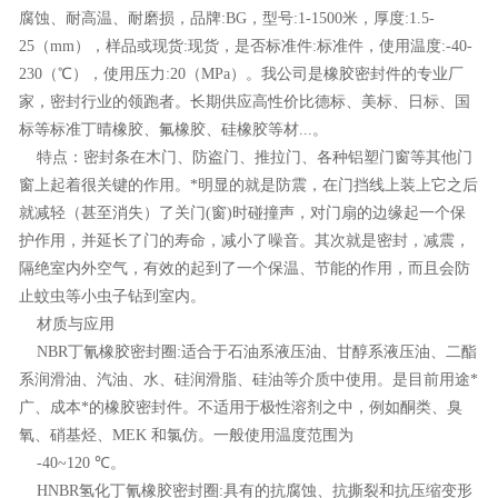
腐蚀、耐高温、耐磨损，品牌:BG，型号:1-1500米，厚度:1.5-
25（mm），样品或现货:现货，是否标准件:标准件，使用温度:-40-
230（℃），使用压力:20（MPa）。我公司是橡胶密封件的专业厂
家，密封行业的领跑者。长期供应高性价比德标、美标、日标、国
标等标准丁晴橡胶、氟橡胶、硅橡胶等材...。
特点：密封条在木门、防盗门、推拉门、各种铝塑门窗等其他门
窗上起着很关键的作用。*明显的就是防震，在门挡线上装上它之后
就减轻（甚至消失）了关门(窗)时碰撞声，对门扇的边缘起一个保
护作用，并延长了门的寿命，减小了噪音。其次就是密封，减震，
隔绝室内外空气，有效的起到了一个保温、节能的作用，而且会防
止蚊虫等小虫子钻到室内。
材质与应用
NBR丁氰橡胶密封圈:适合于石油系液压油、甘醇系液压油、二酯
系润滑油、汽油、水、硅润滑脂、硅油等介质中使用。是目前用途*
广、成本*的橡胶密封件。不适用于极性溶剂之中，例如酮类、臭
氧、硝基烃、MEK 和氯仿。一般使用温度范围为
-40~120 ℃。
HNBR氢化丁氰橡胶密封圈:具有的抗腐蚀、抗撕裂和抗压缩变形