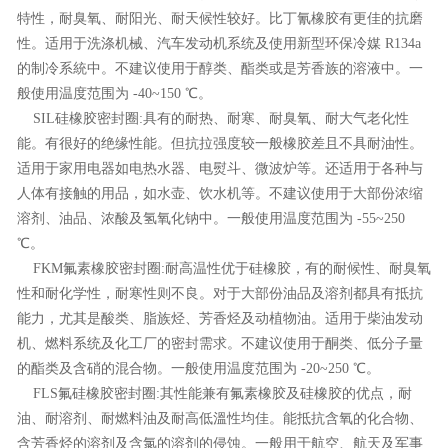
特性，耐臭氧、耐阳光、耐天候性较好。比丁氰橡胶有更佳的抗磨
性。适用于洗涤机械、汽车发动机系统及使用新型环保冷媒 R134a
的制冷系統中。不建议使用于醇类、酯类或是芳香族的溶液中。一
般使用温度范围为 -40~150 ℃。
SIL硅橡胶密封圈:具有的耐热、耐寒、耐臭氧、耐大气老化性
能。有很好的绝缘性能。但抗拉强度较一般橡胶差且不具耐油性。
适用于家用电器如电热水器、电熨斗、微波炉等。还适用于各种与
人体有接触的用品，如水壶、饮水机等。不建议使用于大部份浓缩
溶剂、油品、浓酸及氢氧化钠中。一般使用温度范围为 -55~250
℃。
FKM氟素橡胶密封圈:耐高温性优于硅橡胶，有的耐候性、耐臭氧
性和耐化学性，耐寒性则不良。对于大部份油品及溶剂都具有抵抗
能力，尤其是酸类、脂族烃、芳香烃及动植物油。适用于柴油发动
机、燃料系统及化工厂的密封需求。不建议使用于酮类、低分子量
的酯类及含硝的混合物。一般使用温度范围为 -20~250 ℃。
FLS氟硅橡胶密封圈:其性能兼有氟素橡胶及硅橡胶的优点，耐
油、耐溶剂、耐燃料油及耐高低溫性均佳。能抵抗含氧的化合物、
含芳香烃的溶剂及含氯的溶剂的侵蚀。一般用于航空、航天及军事