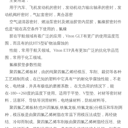
主要用途：
用于汽车、飞机发动机的密封，发动机动力输出轴承的密封，发
动机阀杆密封，气缸套密封，离合器密
空气滤清器密封、燃油泵密封及燃油胶管内层胶，氟橡胶密封件
也是*能在高空条件下使用的，氟橡
胶在宇航领域有着广泛的应用，Viton GLT有更广的使用温度范
围，而且有的抗HTS型矿物油腐蚀的
性能，常用于航天领域。Viton ETP具有更加广泛的抗化学品范
围，常用于化工领域。
氟橡胶垫参数性能
聚四氟乙烯板材，由的纯聚四氟乙烯经模压、车削、裁切等各种
工艺精制而成，在已知的塑料中它具有**的耐化学腐蚀性能，不老
化，电绝缘，并具有极低的磨擦系数， 在无负荷的情况下，能
在-180~+260度的温度下使用。适用于平垫、V型垫、衬材等密封材
料，活塞环、导轨等润滑材料，电绝缘材料，防粘材料等。
聚四氟乙烯板材(也叫四氟板,铁氟龙板,特氟龙板)分模压和车削两
种，模压板是由聚四氟乙烯树脂在常温下用模压法成型，再经烧
结、冷却而制成。聚四氟乙烯车削板由聚四氟乙烯树脂经压坯、烧