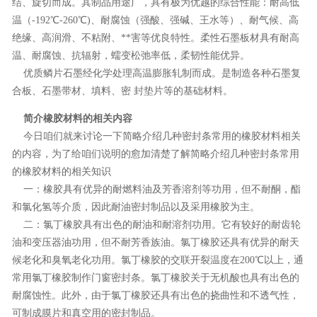
结、旋切而成。其制品用途广，具有极为优越的综合性能：耐高低
温（-192℃-260℃)、耐腐蚀（强酸、强碱、王水等）、耐气候、高
绝缘、高润滑、不粘附、**害等优良特性。柔性石墨板材具有耐高
温、耐腐蚀、抗辐射，蠕变松弛率低，柔韧性能优异。
优质鳞片石墨经化学处理高温膨胀轧制而成。是制造各种石墨复
合板、石墨带材、填料、密 封垫片等的基础材料。
简介橡胶材料的相关内容
今日咱们就来讨论一下简略介绍几种密封条常用的橡胶材料相关
的内容，为了给咱们说明的愈加清楚了解简略介绍几种密封条常用
的橡胶材料的相关知识
一：橡胶具有优异的耐燃料油及芳香溶剂等功用，但不耐酮，酯
和氯化氢等介质，因此耐油密封制品以及采用橡胶为主。
二：氯丁橡胶具有出色的耐油和耐溶剂功用。它有较好的耐齿轮
油和变压器油功用，但不耐芳香族油。氯丁橡胶还具有优异的耐天
候老化和臭氧老化功用。氯丁橡胶的交联开裂温度在200℃以上，通
常用氯丁橡胶制作门窗密封条。氯丁橡胶关于无机酸也具有出色的
耐腐蚀性。此外，由于氯丁橡胶还具有出色的挠曲性和不透气性，
可制成膜片和真空用的密封制品。