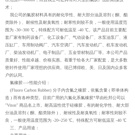
术；
我公司的氟胶材料具有的耐化学性、耐大部分油及溶剂 ( 酮、酯
类除外 ) 、耐候性及耐臭氧性；耐寒性则较不良，一般使用温度范
围为 -30~300 ℃，特殊配方可耐低温至 -40 ℃。该产品目前主要配
套厂家有制药设备厂、化工设备厂、气动设备厂、水泵油泵厂、液
压缸厂、车用制动阀厂、汽车空调厂、汽车发动机厂、机车发动机
厂、柴油发动机厂、电子制品厂、五金管材制品厂等。本公司产品
质量好、性能卓越、价格实惠。着重于给各大厂家配套，是大多数
密封件使用厂家理想的供应商。现已博得欧、美、日及国内众多客
户的认同。
氟橡胶—>性能介绍：
(Fluoro Carbon Rubber) 分子内含氟之橡胶，依氟含量 ( 即单体构
造 ) 而有各种类型。目前广用的六氟化系氟橡胶*早由杜邦公司以
”Viton” 商品名上市。耐高温性优于硅橡胶，有的耐化学性、耐大部
分油及溶剂 ( 酮、酯类除外 ) 、耐候性及耐臭氧性；耐寒性则较不
良，一般使用温度范围为 -20~250 ℃。特殊配方可耐低温至 -40 ℃
三、产品用途：