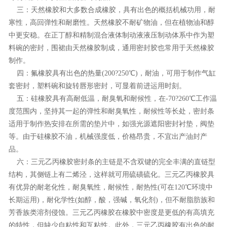
三：天然橡胶和大多数合成橡胶，具有出色的概括机械功用，耐
寒性，高回弹性和耐磨性。天然橡胶不耐矿物油，但在植物油和醇
中更安稳。在正丁醇和精制混合液体制动液液压制动体系中作为塑
料碗的密封，围裙由天然橡胶制成，通用密封胶也常用于天然橡胶
制作。
四：氟橡胶具有出色的热量(200?250℃)，耐油，可用于制作气缸
套密封，塑料碗和旋转唇形密封，可显着前进运用时刻。
五：硅橡胶具有高耐低温，耐臭氧和耐候性，在-70?260℃工作温
度范围内，坚持其一起的弹性和耐臭氧性，耐候性等长处，密封条
适用于制作热安排在所需的垫片中，如强光源遮阳密封衬垫，阀垫
等。由于硅橡胶不油，机械强度低，价格昂贵，不宜出产油封产
品。
六：三元乙丙橡胶密封条的主链是不含双键的完全丰满的直链型
结构，其侧链上有二烯泾，这样就可用硫磺硫化。三元乙丙橡胶具
有优异的耐老化性，耐臭氧性，耐候性，耐热性(可在120℃环境中
长期运用)，耐化学性(如醇，酸，强碱，氧化剂)，但不耐脂肪族和
芳香族类溶剂侵蚀。三元乙丙橡胶在橡胶中密度是更低的有高填充
的特性，但缺少自粘性和互粘性。此外，三元乙丙橡胶有出色的耐