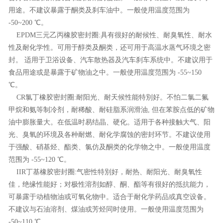
用途。不建议暴露于酮类及刹车油中。一般使用温度范围为
-50~200 ℃。
EPDM三元乙丙橡胶密封圈:具有很好的耐候性、耐臭氧性、耐水
性及耐化学性。可用于醇类及酮类，还可用于高温水蒸气环境之密
封。 适用于卫浴设备、汽车散热器及汽车刹车系统中。不建议用于
食品用途或是暴露于矿物油之中。一般使用温度范围为 -55~150
℃。
CR氯丁橡胶密封圈:耐阳光、耐天候性能特別好。不怕二氯二氟
甲烷和氨等制冷剂，耐稀酸、耐硅脂系润滑油, 但在苯胺点低的矿物
油中膨胀量大。在低温时易结晶、硬化。适用于各种接触大气、阳
光、臭氧的环境及各种耐燃、耐化学腐蚀的密封环节。不建议使用
于强酸、硝基烃、酯类、氯仿及酮类的化学物之中。一般使用温度
范围为 -55~120 ℃。
IIR丁基橡胶密封圈:气密性特別好，耐热、耐阳光、耐臭氧性
佳，绝缘性能好；对极性溶剂如醇、酮、酯等有很好的抵抗能力，
可暴露于动植物油或可氧化物中。适合于耐化学药品或真空设备。
不建议与石油溶剂、煤油或芳烃同时使用。一般使用温度范围为
-50~110 ℃。